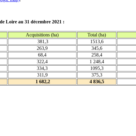
 de Loire au 31 décembre 2021 :
Acquisitions (ha)
Total (ha)
381,3
1513,6
263,9
345,6
68,4
258,4
322,4
1 248,4
334,3
1095,3
311,9
375,3
1 682,2
4 836,5