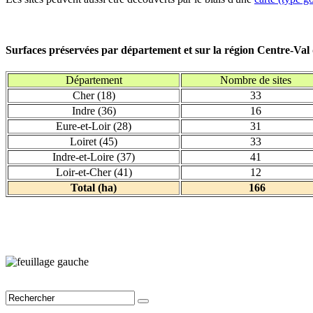
Surfaces préservées par département et sur la région Centre-Val
Département
Nombre de sites
Cher (18)
33
Indre (36)
16
Eure-et-Loir (28)
31
Loiret (45)
33
Indre-et-Loire (37)
41
Loir-et-Cher (41)
12
Total (ha)
166