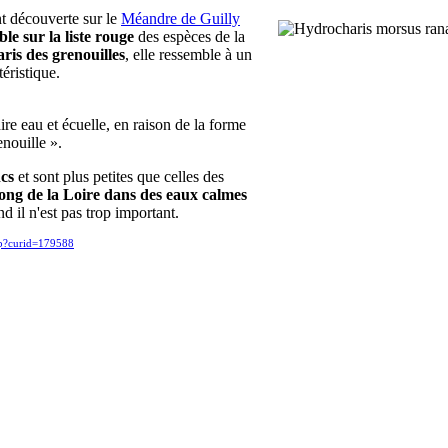
t découverte sur le
Méandre de Guilly
ble sur la liste rouge
des espèces de la
is des grenouilles
, elle ressemble à un
éristique.
re eau et écuelle, en raison de la forme
enouille ».
ncs
et sont plus petites que celles des
long de la Loire
dans des eaux calmes
 il n'est pas trop important.
hp?curid=179588