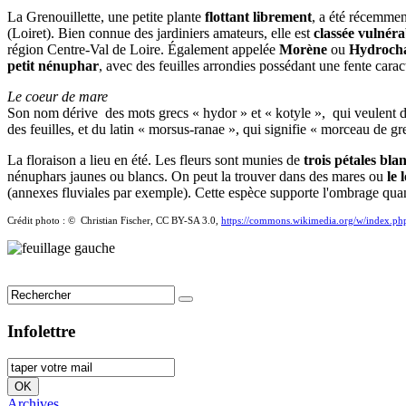
La Grenouillette, une petite plante
flottant librement
, a été récemmen
(Loiret). Bien connue des jardiniers amateurs, elle est
classée vulnéra
région Centre-Val de Loire. Également appelée
Morène
ou
Hydrochar
petit nénuphar
, avec des feuilles arrondies possédant une fente caract
Le coeur de mare
Son nom dérive des mots grecs « hydor » et « kotyle », qui veulent di
des feuilles, et du latin « morsus-ranae », qui signifie « morceau de gr
La floraison a lieu en été. Les fleurs sont munies de
trois pétales bla
nénuphars jaunes ou blancs. On peut la trouver dans des mares ou
le 
(annexes fluviales par exemple). Cette espèce supporte l'ombrage quand
Crédit photo : © Christian Fischer, CC BY-SA 3.0,
https://commons.wikimedia.org/w/index.p
Infolettre
Archives