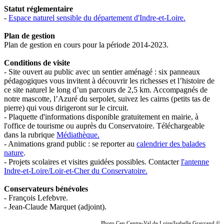
Statut réglementaire
-
Espace naturel sensible du département d'Indre-et-Loire.
Plan de gestion
Plan de gestion en cours pour la période 2014-2023.
Conditions de visite
- Site ouvert au public avec un sentier aménagé : six panneaux
pédagogiques vous invitent à découvrir les richesses et l’histoire de
ce site naturel le long d’un parcours de 2,5 km. Accompagnés de
notre mascotte, l’Azuré du serpolet, suivez les cairns (petits tas de
pierre) qui vous dirigeront sur le circuit.
- Plaquette d'informations disponible gratuitement en mairie, à
l'office de tourisme ou auprès du Conservatoire. Téléchargeable
dans la rubrique
Médiathèque.
- Animations grand public
: se reporter au
calendrier des balades
nature
.
- Projets scolaires et visites guidées possibles. Contacter
l'antenne
Indre-et-Loire/Loir-et-Cher du Conservatoire.
Conservateurs
bénévoles
- François Lefebvre.
- Jean-Claude Marquet (adjoint)
.
Photo Cen Centre-Val de Loire/Isabelle Gravrand ©